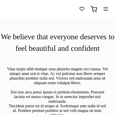
S
k
Shopping
i
cart
p
t
o
c
We believe that everyone deserves to
o
n
feel beautiful and confident
t
e
n
t
Vitae turpis nibh tristique urna pharetra magnis orci massa. Vel
integer amet sed et vitae. Ac vel pulvinar non libero semper
phasellus porttitor nulla sed. Viverra sed malesuada urna sit
aliquam enim volutpat libero.
Dui non arcu purus ipsum et pretium elementum. Praesent
lacinia est massa congue. In in senectus imperdiet nisl
malesuada.
Tincidunt purus est id neque at. Scelerisque ante nulla id sed
id. Porttitor pretium porttitor at sed velit magna sit nunc