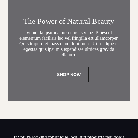
The Power of Natural Beauty
Vehicula ipsum a arcu cursus vitae. Praesent
elementum facilisis leo vel fringilla est ullamcorper.
Quis imperdiet massa tincidunt nunc. Ut tristique et
egestas quis ipsum suspendisse ultrices gravida
dictum.
SHOP NOW
If you’re looking for unique local gift products that don’t